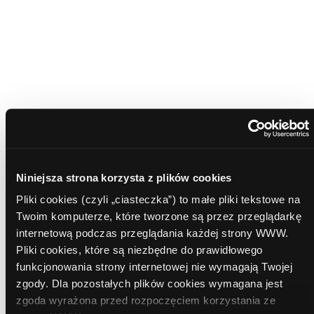
Miesięczna rata już od:
699
zł
Prowadzę działalność gospodarczą
Akceptuje wszystkie oświadczenia
Administratorem danych osobowych jest Comperia.pl
S.A.
Zapoznaj się z pełną informacją o przetwarzaniu
danych osobowych.
Niniejsza strona korzysta z plików cookies
Zgadzam się na kontakt doradcy
Pliki cookies (czyli „ciasteczka”) to małe pliki tekstowe na
bankowego
Twoim komputerze, które tworzone są przez przeglądarkę
internetową podczas przeglądania każdej strony WWW.
Zaznacz wszystkie banki
Pliki cookies, które są niezbędne do prawidłowego
funkcjonowania strony internetowej nie wymagają Twojej
zgody. Dla pozostałych plików cookies wymagana jest
zgoda wyrażona przed rozpoczęciem korzystania ze