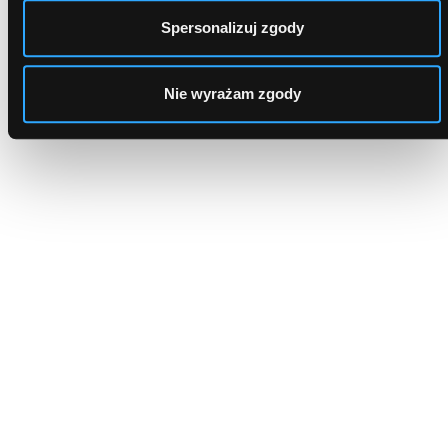
Spersonalizuj zgody
Dlaczego to najlepszy wybór?
Nie wyrażam zgody
Kredyt zawsze na dobrych warunkach!
Szybka decyzja kredytowa
Wystarczy wypełnić formularz, aby poznać oferty
renomowanych banków. Z nami pieniądze załatwisz
w ciągu kilku godzin.
Dostęp do najlepszych ofert
Współpracujemy tylko z renomowanymi bankami.
Nasz system dopasuje oferty do Twoich potrzeb.