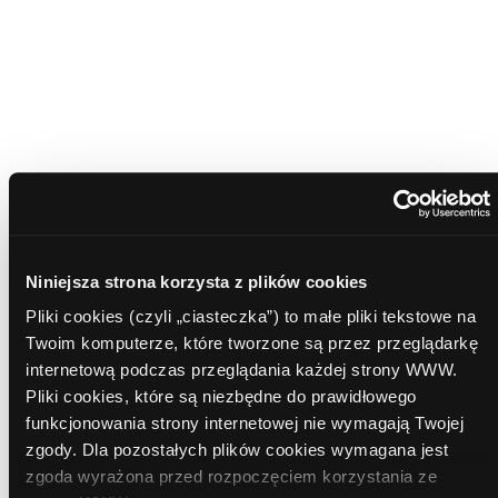
Miesięczna rata już od:
699
zł
Prowadzę działalność gospodarczą
Akceptuje wszystkie oświadczenia
Administratorem danych osobowych jest Comperia.pl
S.A.
Zapoznaj się z pełną informacją o przetwarzaniu
danych osobowych.
Niniejsza strona korzysta z plików cookies
Zgadzam się na kontakt doradcy
Pliki cookies (czyli „ciasteczka”) to małe pliki tekstowe na
bankowego
Twoim komputerze, które tworzone są przez przeglądarkę
internetową podczas przeglądania każdej strony WWW.
Zaznacz wszystkie banki
Pliki cookies, które są niezbędne do prawidłowego
funkcjonowania strony internetowej nie wymagają Twojej
zgody. Dla pozostałych plików cookies wymagana jest
zgoda wyrażona przed rozpoczęciem korzystania ze