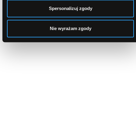
Spersonalizuj zgody
Dlaczego to najlepszy wybór?
Nie wyrażam zgody
Kredyt zawsze na dobrych warunkach!
Szybka decyzja kredytowa
Wystarczy wypełnić formularz, aby poznać oferty
renomowanych banków. Z nami pieniądze załatwisz
w ciągu kilku godzin.
Dostęp do najlepszych ofert
Współpracujemy tylko z renomowanymi bankami.
Nasz system dopasuje oferty do Twoich potrzeb.