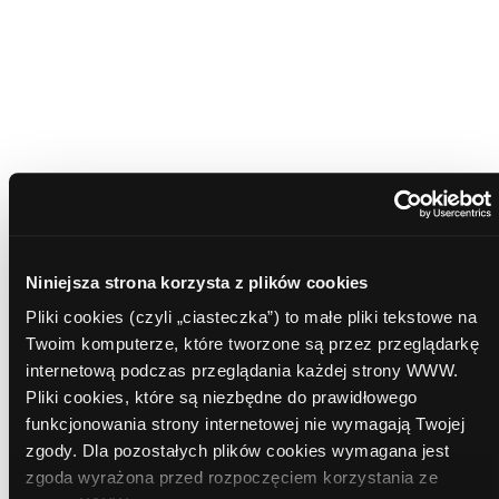
Miesięczna rata już od:
699
zł
Prowadzę działalność gospodarczą
Akceptuje wszystkie oświadczenia
Administratorem danych osobowych jest Comperia.pl
S.A.
Zapoznaj się z pełną informacją o przetwarzaniu
danych osobowych.
Niniejsza strona korzysta z plików cookies
Zgadzam się na kontakt doradcy
Pliki cookies (czyli „ciasteczka”) to małe pliki tekstowe na
bankowego
Twoim komputerze, które tworzone są przez przeglądarkę
internetową podczas przeglądania każdej strony WWW.
Zaznacz wszystkie banki
Pliki cookies, które są niezbędne do prawidłowego
funkcjonowania strony internetowej nie wymagają Twojej
zgody. Dla pozostałych plików cookies wymagana jest
zgoda wyrażona przed rozpoczęciem korzystania ze