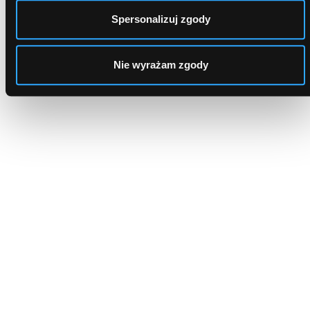
Spersonalizuj zgody
Dlaczego to najlepszy wybór?
Nie wyrażam zgody
Kredyt zawsze na dobrych warunkach!
Szybka decyzja kredytowa
Wystarczy wypełnić formularz, aby poznać oferty
renomowanych banków. Z nami pieniądze załatwisz
w ciągu kilku godzin.
Dostęp do najlepszych ofert
Współpracujemy tylko z renomowanymi bankami.
Nasz system dopasuje oferty do Twoich potrzeb.