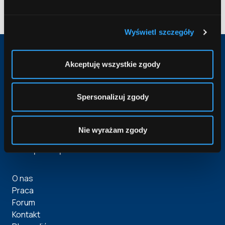
Wyświetl szczegóły
Akceptuję wszystkie zgody
3.4. Dotacje na kapitał obrotowy Programu
Operacyjnego Inteligentny Rozwój 2014-2020. Projekt
wsparcia przedsiębiorcy w zakresie zapewnienia
płynności finansowej oraz wsparcia bieżącej
Spersonalizuj zgody
działalności w związku z trudnościami finansowymi,
które wystąpiły u przedsiębiorcy w skutek epidemii
COVID-19. Pomoc finansowa udzielona na podstawie
programu nr SA 57015 (2020/N) w wysokości 112
Nie wyrażam zgody
464,00 zł
Comperia.pl
O nas
Praca
Forum
Kontakt