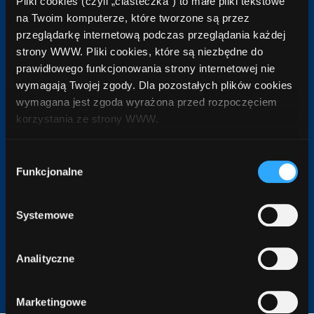
Pliki cookies (czyli „ciasteczka”) to małe pliki tekstowe
Kontakt
na Twoim komputerze, które tworzone są przez
z konsultantem.
przeglądarkę internetową podczas przeglądania każdej
To Ty decydujesz o wielkości kredytu oraz
strony WWW. Pliki cookies, które są niezbędne do
prawidłowego funkcjonowania strony internetowej nie
liczbie rat.
wymagają Twojej zgody. Dla pozostałych plików cookies
wymagana jest zgoda wyrażona przed rozpoczęciem
Mamy oferty ze
korzystania ze strony WWW.
stałym oprocentowaniem!
Postaw na ofertę ze stałym
W każdej chwili możesz zmienić decyzję dotyczącą
Wybór
oprocentowaniem. Nie musisz się martwić
formy korzystania z plików cookies. Więcej:
Polityka
Funkcjonalne
zgody
prywatności
.
o podwyżki stóp procentowych.
Systemowe
Porada specjalisty
za 0 zł!
Analityczne
W naszej ofercie znajdziesz propozycje
z prowizją 0%. To się opłaca.
Marketingowe